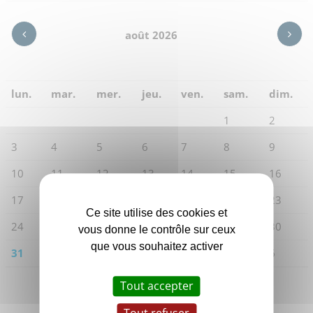
août 2026
lun.
mar.
mer.
jeu.
ven.
sam.
dim.
1
2
3
4
5
6
7
8
9
10
11
12
13
14
15
16
17
18
19
20
21
22
23
Ce site utilise des cookies et
24
25
26
27
28
29
30
vous donne le contrôle sur ceux
que vous souhaitez activer
31
1
2
3
4
5
6
Tout accepter
Filtrer par thématique