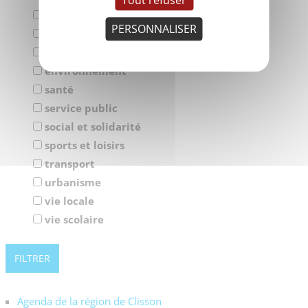
Tout refuser
commerces, services et économie
PERSONNALISER
culture et tourisme
enfance, jeunesse et éducation
environnement
santé
service public
social et solidarité
sports et loisirs
transport
urbanisme
vie locale
vie scolaire
Agenda de la région de Clisson