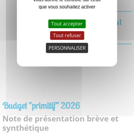
que vous souhaitez activer
Procès-verbal
Tout accepter
du 03/04/25
Tout refuser
PERSONNALISER
Budget "primitif" 2026
Note de présentation brève et
synthétique