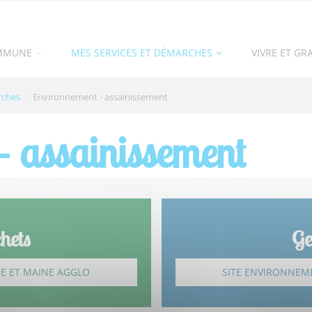
MMUNE
MES SERVICES ET DÉMARCHES
VIVRE ET GR
rches
Environnement - assainissement
- assainissement
hets
Ge
E ET MAINE AGGLO
SITE ENVIRONNEM