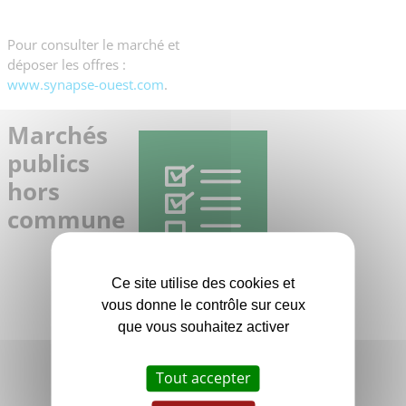
Pour consulter le marché et
déposer les offres :
www.synapse-ouest.com
.
Marchés
publics
hors
commune
Marchés
Ce site utilise des cookies et
vous donne le contrôle sur ceux
publics
que vous souhaitez activer
de
l'Agglo
Tout accepter