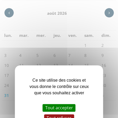
août 2026
lun.
mar.
mer.
jeu.
ven.
sam.
dim.
1
2
3
4
5
6
7
8
9
10
11
12
13
14
15
16
17
18
19
20
21
22
23
Ce site utilise des cookies et
24
25
26
27
28
29
30
vous donne le contrôle sur ceux
que vous souhaitez activer
31
1
2
3
4
5
6
Tout accepter
Filtrer par thématique