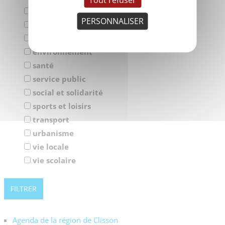
Tout refuser
commerces, services et économie
PERSONNALISER
culture et tourisme
enfance, jeunesse et éducation
environnement
santé
service public
social et solidarité
sports et loisirs
transport
urbanisme
vie locale
vie scolaire
Agenda de la région de Clisson