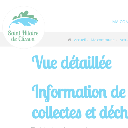
Panneau de gestion des cookies
MA CO
Accueil
Ma commune
Actua
Vue détaillée
Information de l
collectes et déch